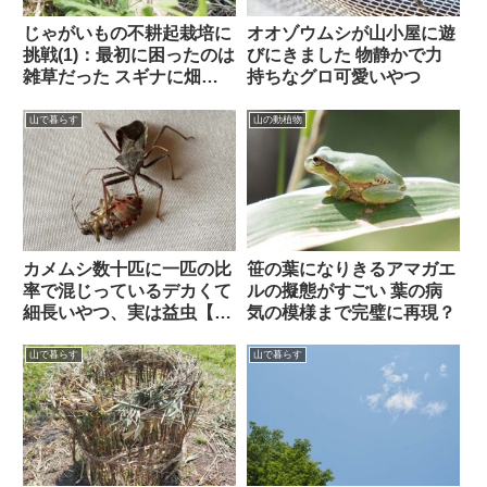
じゃがいもの不耕起栽培に
オオゾウムシが山小屋に遊
挑戦(1)：最初に困ったのは
びにきました 物静かで力
雑草だった スギナに畑が
持ちなグロ可愛いやつ
覆われる
山で暮らす
山の動植物
カメムシ数十匹に一匹の比
笹の葉になりきるアマガエ
率で混じっているデカくて
ルの擬態がすごい 葉の病
細長いやつ、実は益虫【オ
気の模様まで完璧に再現？
オトビサシガメ】
山で暮らす
山で暮らす