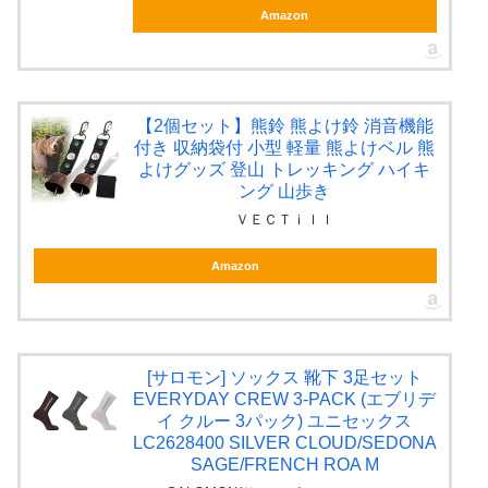
Amazon
【2個セット】熊鈴 熊よけ鈴 消音機能
付き 収納袋付 小型 軽量 熊よけベル 熊
よけグッズ 登山 トレッキング ハイキ
ング 山歩き
ＶＥＣＴｉｌｌ
Amazon
[サロモン] ソックス 靴下 3足セット
EVERYDAY CREW 3-PACK (エブリデ
イ クルー 3パック) ユニセックス
LC2628400 SILVER CLOUD/SEDONA
SAGE/FRENCH ROA M