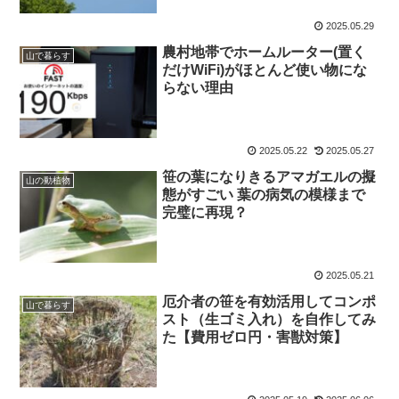
2025.05.29
農村地帯でホームルーター(置く
山で暮らす
だけWiFi)がほとんど使い物にな
らない理由
2025.05.22
2025.05.27
笹の葉になりきるアマガエルの擬
山の動植物
態がすごい 葉の病気の模様まで
完璧に再現？
2025.05.21
厄介者の笹を有効活用してコンポ
山で暮らす
スト（生ゴミ入れ）を自作してみ
た【費用ゼロ円・害獣対策】