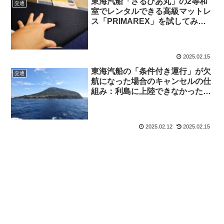
東海汽船「さるびあ丸」の2等和
交通
室でレンタルできる高級マットレ
ス「PRIMAREX」を試してみた
感想
2025.02.15
東海汽船の「条件付き運行」が欠
交通
航になった場合のキャンセルの仕
組み：利島に上陸できなかった私
のケース
2025.02.12
2025.02.15