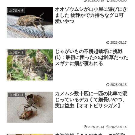
2025.05.19
2025.06.06
オオゾウムシが山小屋に遊びにき
山で暮らす
ました 物静かで力持ちなグロ可
愛いやつ
2025.05.17
じゃがいもの不耕起栽培に挑戦
山で暮らす
(1)：最初に困ったのは雑草だった
スギナに畑が覆われる
2025.05.15
カメムシ数十匹に一匹の比率で混
山で暮らす
じっているデカくて細長いやつ、
実は益虫【オオトビサシガメ】
2025.05.13
2025.05.14