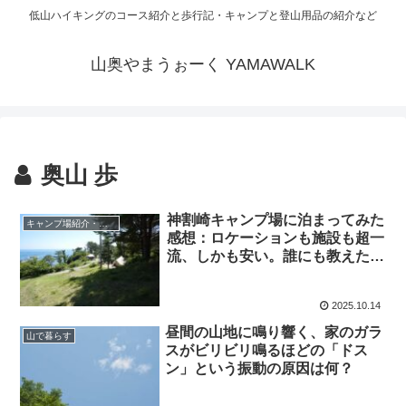
低山ハイキングのコース紹介と歩行記・キャンプと登山用品の紹介など
山奥やまうぉーく YAMAWALK
奥山 歩
神割崎キャンプ場に泊まってみた
キャンプ場紹介・利用体験記
感想：ロケーションも施設も超一
流、しかも安い。誰にも教えたく
ない筆者リピート確定の隠れ家
【宮城・南三陸町】
2025.10.14
昼間の山地に鳴り響く、家のガラ
山で暮らす
スがビリビリ鳴るほどの「ドス
ン」という振動の原因は何？