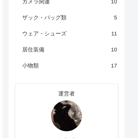
カメラ関連
10
ザック・バッグ類
5
ウェア・シューズ
11
居住装備
10
小物類
17
運営者