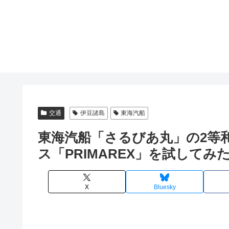
交通
伊豆諸島
東海汽船
東海汽船「さるびあ丸」の2等
ス「PRIMAREX」を試してみ
X
Bluesky