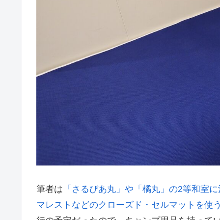
筆者は
「さるびあ丸」や「橘丸」の2等和室
マレストなどのクローズド・セルマットを使