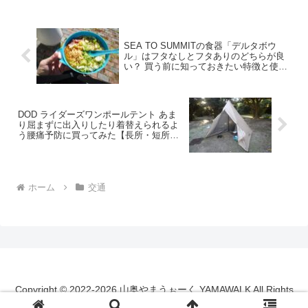
ます【2024年12月利用】
ース
SEA TO SUMMITの食器「デルタボウ
ル」はフタなしとフタありのどちらが良
い？ 買う前に知っておきたい特徴と使用
例【チキンラーメン・弁当箱】
DOD ライダーズワンポールテント あま
り屈まずに出入りしたり着替えられるよ
う腰痛予防に買ってみた【長所・短所・
設営手順】
ホーム
交通
Copyright © 2022-2026 山奥やまうぉーく YAMAWALK All Rights
Reserved.