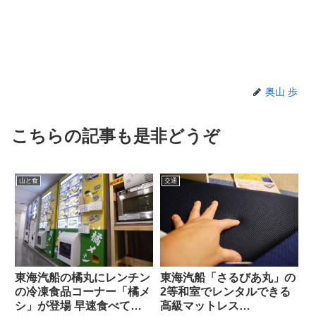
奥山 歩
こちらの記事も是非どうぞ
山と食
交通
東海汽船の橘丸にレンチン
東海汽船「さるびあ丸」の
の冷凍食品コーナー「橘メ
2等和室でレンタルできる
シ」が登場 早速食べてみ
高級マットレス