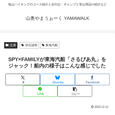
低山ハイキングのコース紹介と歩行記・キャンプと登山用品の紹介など
山奥やまうぉーく YAMAWALK
交通
伊豆諸島
東海汽船
SPY×FAMILYが東海汽船「さるびあ丸」を
ジャック！船内の様子はこんな感じでした
X
Bluesky
Facebook
LINE
コピー
2023.12.12