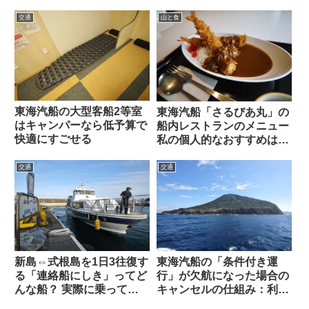
た【結構うまい】
「PRIMAREX」を試して
みた感想
交通
山と食
東海汽船の大型客船2等室
東海汽船「さるびあ丸」の
はキャンパーなら低予算で
船内レストランのメニュー
快適にすごせる
私の個人的なおすすめはこ
れ
交通
交通
新島⇔式根島を1日3往復す
東海汽船の「条件付き運
る「連絡船にしき」ってど
行」が欠航になった場合の
んな船？ 実際に乗ってみ
キャンセルの仕組み：利島
た感想・注意点もご紹介し
に上陸できなかった私のケ