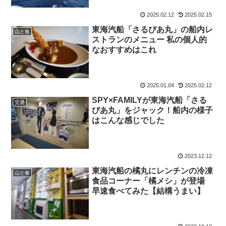
2025.02.12
2025.02.15
東海汽船「さるびあ丸」の船内レ
山と食
ストランのメニュー 私の個人的
なおすすめはこれ
2025.01.04
2025.02.12
SPY×FAMILYが東海汽船「さる
交通
びあ丸」をジャック！船内の様子
はこんな感じでした
2023.12.12
東海汽船の橘丸にレンチンの冷凍
山と食
食品コーナー「橘メシ」が登場
早速食べてみた【結構うまい】