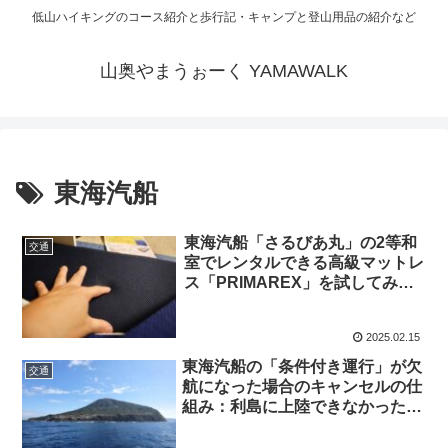
低山ハイキングのコース紹介と歩行記・キャンプと登山用品の紹介など
山奥やまうぉーく YAMAWALK
東海汽船
東海汽船「さるびあ丸」の2等和
交通
室でレンタルできる高級マットレ
ス「PRIMAREX」を試してみた
感想
2025.02.15
東海汽船の「条件付き運行」が欠
交通
航になった場合のキャンセルの仕
組み：利島に上陸できなかった私
のケース