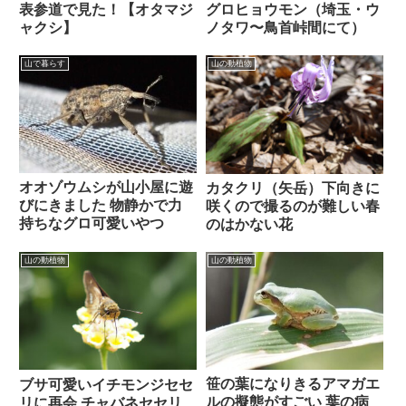
表参道で見た！【オタマジ
グロヒョウモン（埼玉・ウ
ャクシ】
ノタワ〜鳥首峠間にて）
山で暮らす
山の動植物
オオゾウムシが山小屋に遊
カタクリ（矢岳）下向きに
びにきました 物静かで力
咲くので撮るのが難しい春
持ちなグロ可愛いやつ
のはかない花
山の動植物
山の動植物
笹の葉になりきるアマガエ
ブサ可愛いイチモンジセセ
ルの擬態がすごい 葉の病
リに再会 チャバネセセリ