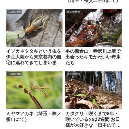
（埼玉・秩父二子山にて）
山の動植物
山の動植物
イソカネタタキという虫を
冬の熊倉山・寺沢川上流で
伊豆大島から東京都内の自
出会ったキモかわいい奇氷
宅に連れてきてしまいまし
たち
た
山の動植物
山の動植物
ミヤマアカネ（埼玉・棒ノ
カタクリ：咲くまで8年・
折山にて）
咲いているのは2週間 お日
様が大好きな「日本の子鹿