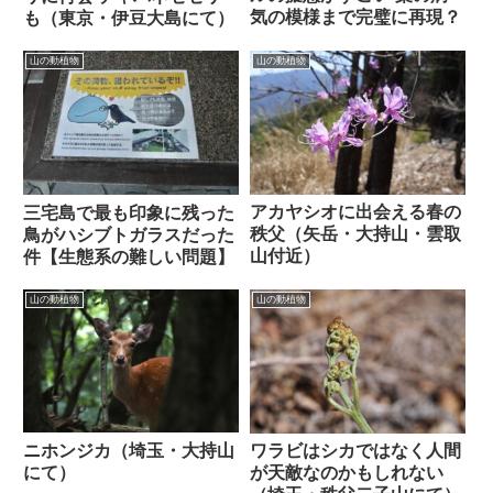
気の模様まで完璧に再現？
も（東京・伊豆大島にて）
山の動植物
山の動植物
アカヤシオに出会える春の
三宅島で最も印象に残った
秩父（矢岳・大持山・雲取
鳥がハシブトガラスだった
山付近）
件【生態系の難しい問題】
山の動植物
山の動植物
ニホンジカ（埼玉・大持山
ワラビはシカではなく人間
にて）
が天敵なのかもしれない