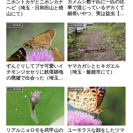
カメムシ数十匹に一匹の比
ニホントカゲとニホンカナ
率で混じっているデカくて
ヘビ（埼玉・日和田山と焼
細長いやつ、実は益虫【オ
山にて）
オトビサシガメ】
山の動植物
山の動植物
ヤマカガシとヒキガエル
ずんぐりしてブサ可愛いイ
（埼玉・飯能市にて）
チモンジセセリに鉄塔跡地
の廃墟で出会った（埼玉・
ウノタワ〜鳥首峠間にて）
山の動植物
山の動植物
リアルニョロモを武甲山の
ユーモラスな顔をしたツマ