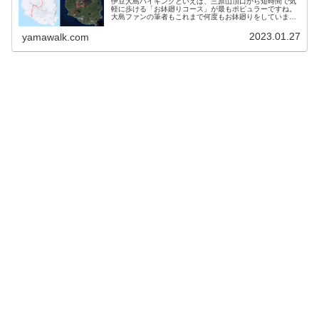
伊豆大島ハイキングといえば、三原山頂口から短時間で気
軽に歩ける「お鉢廻りコース」が最もポピュラーですね。
大島ファンの筆者もこれまで何度もお鉢廻りをしていま
す。しかし今年の1月は、大島北東部から南西部にかけて
島を縦断してみることにしました。「...
2023.01.27
yamawalk.com