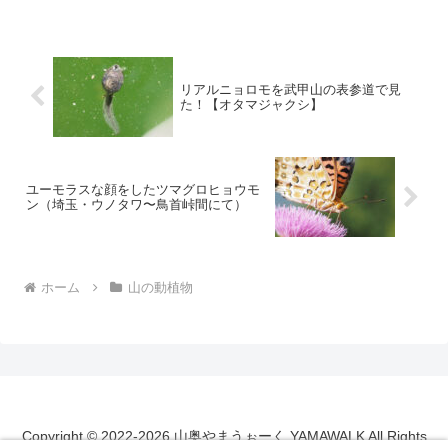
ユリ」（埼玉・秩父二子山
にて）
リアルニョロモを武甲山の表参道で見
た！【オタマジャクシ】
ユーモラスな顔をしたツマグロヒョウモ
ン（埼玉・ウノタワ〜鳥首峠間にて）
ホーム
山の動植物
Copyright © 2022-2026 山奥やまうぉーく YAMAWALK All Rights