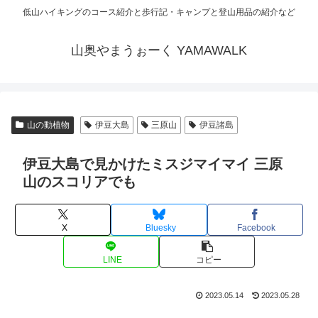
低山ハイキングのコース紹介と歩行記・キャンプと登山用品の紹介など
山奥やまうぉーく YAMAWALK
山の動植物
伊豆大島
三原山
伊豆諸島
伊豆大島で見かけたミスジマイマイ 三原
山のスコリアでも
X
Bluesky
Facebook
LINE
コピー
2023.05.14
2023.05.28