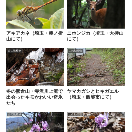
ニホンジカ（埼玉・大持山
アキアカネ（埼玉・棒ノ折
にて）
山にて）
山の動植物
山の動植物
ヤマカガシとヒキガエル
冬の熊倉山・寺沢川上流で
（埼玉・飯能市にて）
出会ったキモかわいい奇氷
たち
山の動植物
山の動植物