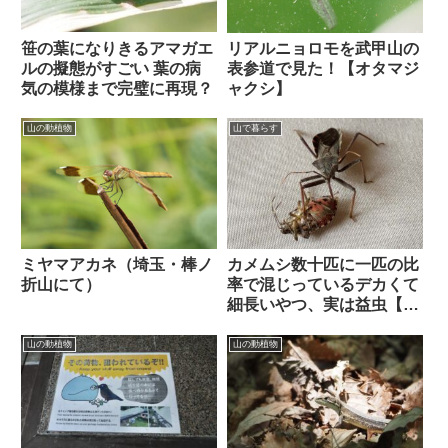
笹の葉になりきるアマガエ
リアルニョロモを武甲山の
ルの擬態がすごい 葉の病
表参道で見た！【オタマジ
気の模様まで完璧に再現？
ャクシ】
山の動植物
山で暮らす
カメムシ数十匹に一匹の比
ミヤマアカネ（埼玉・棒ノ
率で混じっているデカくて
折山にて）
細長いやつ、実は益虫【オ
オトビサシガメ】
山の動植物
山の動植物