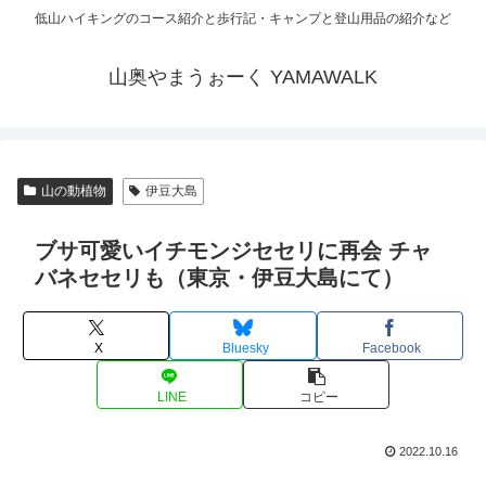
低山ハイキングのコース紹介と歩行記・キャンプと登山用品の紹介など
山奥やまうぉーく YAMAWALK
山の動植物
伊豆大島
ブサ可愛いイチモンジセセリに再会 チャ
バネセセリも（東京・伊豆大島にて）
X
Bluesky
Facebook
LINE
コピー
2022.10.16