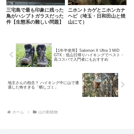
ニホントカゲとニホンカナ
三宅島で最も印象に残った
ヘビ（埼玉・日和田山と焼
鳥がハシブトガラスだった
山にて）
件【生態系の難しい問題】
【1年半使用】Salomon X Ultra 3 MID
GTX：低山日帰りハイキングでベスト・
高コスパで入門者にもおすすめ
地主さんの怨念？ ハイキング中に山で遭
遇した怖すぎる「晒しゴミ」
ホーム
山の動植物