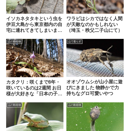
イソカネタタキという虫を
ワラビはシカではなく人間
伊豆大島から東京都内の自
が天敵なのかもしれない
宅に連れてきてしまいまし
（埼玉・秩父二子山にて）
た
山の動植物
山で暮らす
オオゾウムシが山小屋に遊
カタクリ：咲くまで8年・
びにきました 物静かで力
咲いているのは2週間 お日
持ちなグロ可愛いやつ
様が大好きな「日本の子鹿
ユリ」（埼玉・秩父二子山
にて）
山の動植物
山の動植物