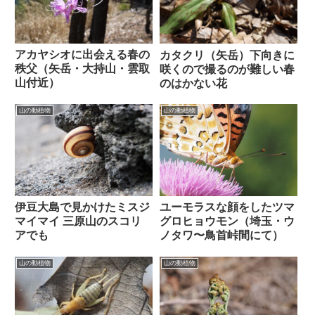
アカヤシオに出会える春の
カタクリ（矢岳）下向きに
秩父（矢岳・大持山・雲取
咲くので撮るのが難しい春
山付近）
のはかない花
山の動植物
山の動植物
伊豆大島で見かけたミスジ
ユーモラスな顔をしたツマ
マイマイ 三原山のスコリ
グロヒョウモン（埼玉・ウ
アでも
ノタワ〜鳥首峠間にて）
山の動植物
山の動植物