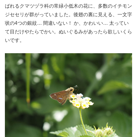
ばれるクマツヅラ科の常緑小低木の花に、多数のイチモン
ジセセリが群がっていました。後翅の裏に見える、一文字
状の4つの銀紋… 間違いない！ か、かわいい… 太ってい
て目だけやたらでかい。ぬいぐるみがあったら欲しいくら
いです。