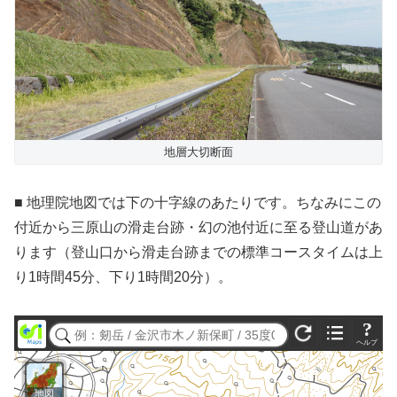
地層大切断面
■ 地理院地図では下の十字線のあたりです。ちなみにこの
付近から三原山の滑走台跡・幻の池付近に至る登山道があ
ります（登山口から滑走台跡までの標準コースタイムは上
り1時間45分、下り1時間20分）。