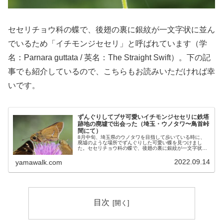
セセリチョウ科の蝶で、後翅の裏に銀紋が一文字状に並ん
でいるため「イチモンジセセリ」と呼ばれています（学
名：Parnara guttata / 英名：The Straight Swift）。下の記
事でも紹介しているので、こちらもお読みいただければ幸
いです。
ずんぐりしてブサ可愛いイチモンジセセリに鉄塔
跡地の廃墟で出会った（埼玉・ウノタワ〜鳥首峠
間にて）
8月中旬、埼玉県のウノタワを目指して歩いている時に、
廃墟のような場所でずんぐりした可愛い蝶を見つけまし
た。セセリチョウ科の蝶で、後翅の裏に銀紋が一文字状に
並んでいるため「イチモンジセセリ」と呼ばれています
（学名：Parnara guttat...
2022.09.14
yamawalk.com
目次