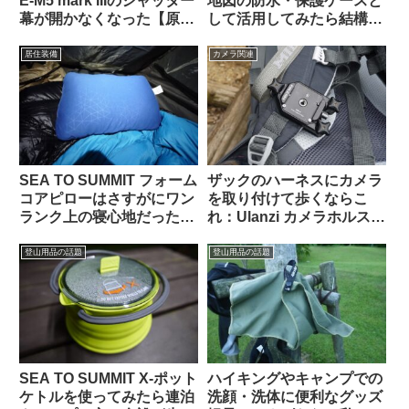
E-M5 mark IIIのシャッター
地図の防水・保護ケースと
幕が開かなくなった【原因
して活用してみたら結構い
と対策】
い感じにフィットした
居住装備
カメラ関連
SEA TO SUMMIT フォーム
ザックのハーネスにカメラ
コアピローはさすがにワン
を取り付けて歩くならこ
ランク上の寝心地だった
れ：Ulanzi カメラホルスタ
【悩んだ末に選んだサイズ
ーの使用感
は…】
登山用品の話題
登山用品の話題
SEA TO SUMMIT X-ポット
ハイキングやキャンプでの
ケトルを使ってみたら連泊
洗顔・洗体に便利なグッズ