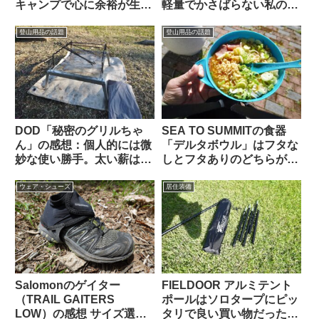
キャンプで心に余裕が生ま
軽量でかさばらない私の必
れた
需品3選
登山用品の話題
登山用品の話題
DOD「秘密のグリルちゃ
SEA TO SUMMITの食器
ん」の感想：個人的には微
「デルタボウル」はフタな
妙な使い勝手。太い薪はく
しとフタありのどちらが良
べにくく調理もしやすくは
い？ 買う前に知っておき
ない
たい特徴と使用例【チキン
ウェア・シューズ
居住装備
ラーメン・弁当箱】
Salomonのゲイター
FIELDOOR アルミテント
（TRAIL GAITERS
ポールはソロタープにピッ
LOW）の感想 サイズ選び
タリで良い買い物だった