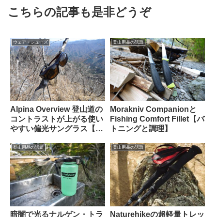
こちらの記事も是非どうぞ
ウェア・シューズ
登山用品の話題
Alpina Overview 登山道の
Morakniv Companionと
コントラストが上がる使い
Fishing Comfort Fillet【バ
やすい偏光サングラス【晴
トニングと調理】
天向き】
登山用品の話題
登山用品の話題
暗闇で光るナルゲン・トラ
Naturehikeの超軽量トレッ