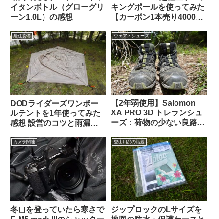
イタンボトル（グローグリ
キングポールを使ってみた
ーン1.0L）の感想
【カーボン1本売り4000
円・171gで高コスパ？】
居住装備
ウェア・シューズ
【2年弱使用】Salomon
DODライダーズワンポー
XA PRO 3D トレランシュ
ルテントを1年使ってみた
ーズ：荷物の少ない良路ハ
感想 設営のコツと雨漏り
イキングなら軽快さが際立
した話【短所はあるけど良
つ
いテント】
カメラ関連
登山用品の話題
冬山を登っていたら寒さで
ジップロックのLサイズを