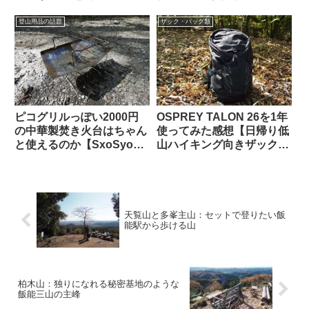
だけ気をつけたい
【超軽量でコスパ良し・
150cmで250g】
登山用品の話題
ザック・バッグ類
ピコグリルっぽい2000円
OSPREY TALON 26を1年
の中華製焚き火台はちゃん
使ってみた感想【日帰り低
と使えるのか【SxoSyo製
山ハイキング向きザックの
品・差額1.2万円】
王様】
天覧山と多峯主山：セットで登りたい飯
能駅から歩ける山
柏木山：独りになれる秘密基地のような
飯能三山の主峰