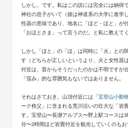
しかし、です。私はこの説には完全には納得
神社の息子がいて（彼は神道系の大学に進学
性器の意味であり、地名に「ほど・ほと」が
「おほとさま」って言うのだ。と私に教えて
しかし「ほと」の「ほ」は同時に「火」との
す（どちらが正しいというより、火と女性器
付近は、昔からそうだったのかは不明ですが
「窪み」的な雰囲気もないではありません。
それはさておき、山頂付近には「
宝登山小動
ーク秩父」に含まれる荒川沿いの壮大な「岩
す。宝登山〜長瀞アルプス〜野上駅コースは3時
分〜2時間ほど岩畳付近を観光していくのもお