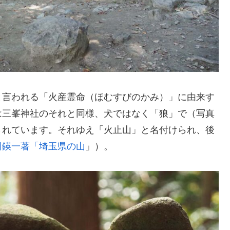
と言われる「火産霊命（ほむすびのかみ）」に由来す
は三峯神社のそれと同様、犬ではなく「狼」で（写真
されています。それゆえ「火止山」と名付けられ、後
田鍈一著「埼玉県の山
」）。