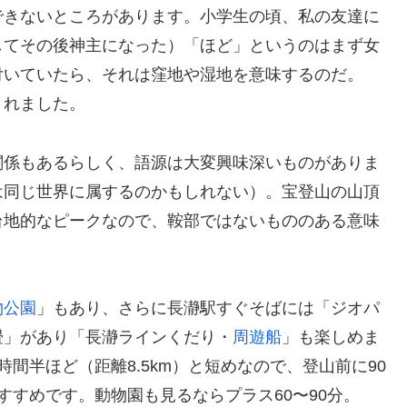
できないところがあります。小学生の頃、私の友達に
してその後神主になった）「ほど」というのはまず女
付いていたら、それは窪地や湿地を意味するのだ。
くれました。
関係もあるらしく、語源は大変興味深いものがありま
は同じ世界に属するのかもしれない）。宝登山の山頂
台地的なピークなので、鞍部ではないもののある意味
物公園
」もあり、さらに長瀞駅すぐそばには「ジオパ
畳」があり「長瀞ラインくだり・
周遊船
」も楽しめま
間半ほど（距離8.5km）と短めなので、登山前に90
すすめです。動物園も見るならプラス60〜90分。