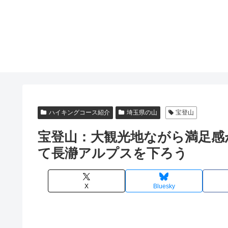
ハイキングコース紹介
埼玉県の山
宝登山
宝登山：大観光地ながら満足感
て長瀞アルプスを下ろう
X
Bluesky