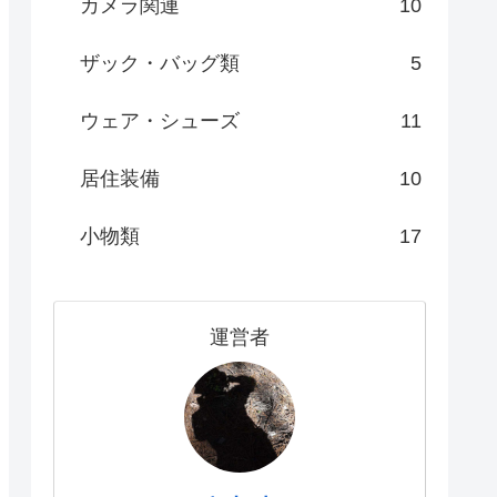
カメラ関連
10
ザック・バッグ類
5
ウェア・シューズ
11
居住装備
10
小物類
17
運営者