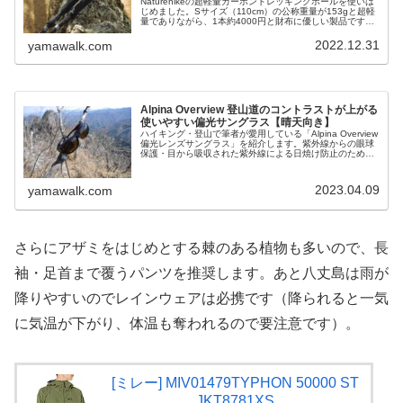
Naturehikeの超軽量カーボントレッキングポールを使いは
じめました。Sサイズ（110cm）の公称重量が153gと超軽
量でありながら、1本約4000円と財布に優しい製品です。
筆者はこれまで2本で4000円・1本275gの重いポール
（Tr...
2022.12.31
yamawalk.com
Alpina Overview 登山道のコントラストが上がる
使いやすい偏光サングラス【晴天向き】
ハイキング・登山で筆者が愛用している「Alpina Overview
偏光レンズサングラス」を紹介します。紫外線からの眼球
保護・目から吸収された紫外線による日焼け防止のためで
もあるのですが、コントラストが上がるので路面の状況把
握に大きい影響...
2023.04.09
yamawalk.com
さらにアザミをはじめとする棘のある植物も多いので、長
袖・足首まで覆うパンツを推奨します。あと八丈島は雨が
降りやすいのでレインウェアは必携です（降られると一気
に気温が下がり、体温も奪われるので要注意です）。
[ミレー] MIV01479TYPHON 50000 ST
JKT8781XS