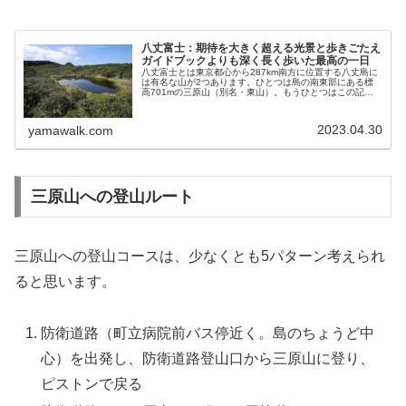
八丈富士：期待を大きく超える光景と歩きごたえ
ガイドブックよりも深く長く歩いた最高の一日
八丈富士とは東京都心から287km南方に位置する八丈島に
は有名な山が2つあります。ひとつは島の南東部にある標
高701mの三原山（別名・東山）。もうひとつはこの記事
で詳しく紹介する、東京諸島の最高峰・標高854.3mの八丈
富士（西山）です。八...
2023.04.30
yamawalk.com
三原山への登山ルート
三原山への登山コースは、少なくとも5パターン考えられ
ると思います。
防衛道路（町立病院前バス停近く。島のちょうど中
心）を出発し、防衛道路登山口から三原山に登り、
ピストンで戻る