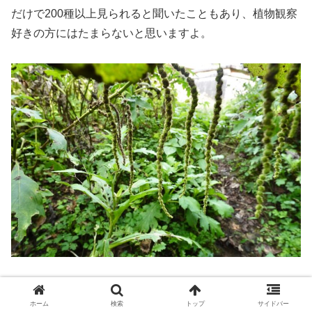
だけで200種以上見られると聞いたこともあり、植物観察
好きの方にはたまらないと思いますよ。
ようやく「東京都防災行政無線・三原山中継所」に到着し
ホーム
検索
トップ
サイドバー
ました。