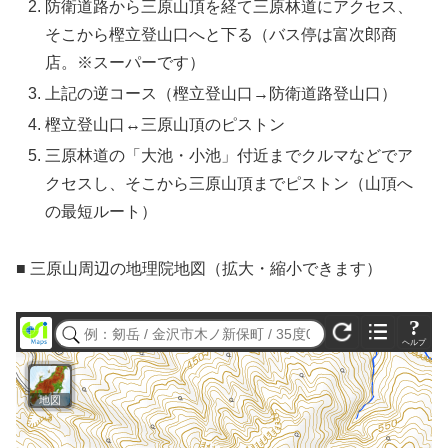
防衛道路から三原山頂を経て三原林道にアクセス、
そこから樫立登山口へと下る（バス停は富次郎商
店。※スーパーです）
上記の逆コース（樫立登山口→防衛道路登山口）
樫立登山口↔三原山頂のピストン
三原林道の「大池・小池」付近までクルマなどでア
クセスし、そこから三原山頂までピストン（山頂へ
の最短ルート）
■ 三原山周辺の地理院地図（拡大・縮小できます）