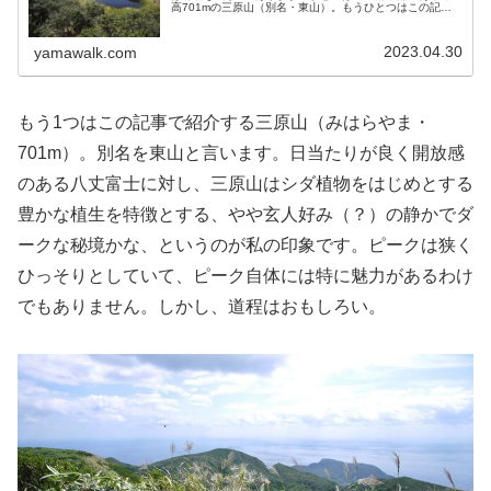
高701mの三原山（別名・東山）。もうひとつはこの記事
で詳しく紹介する、東京諸島の最高峰・標高854.3mの八丈
富士（西山）です。八...
2023.04.30
yamawalk.com
もう1つはこの記事で紹介する三原山（みはらやま・
701m）。別名を東山と言います。日当たりが良く開放感
のある八丈富士に対し、三原山はシダ植物をはじめとする
豊かな植生を特徴とする、やや玄人好み（？）の静かでダ
ークな秘境かな、というのが私の印象です。ピークは狭く
ひっそりとしていて、ピーク自体には特に魅力があるわけ
でもありません。しかし、道程はおもしろい。