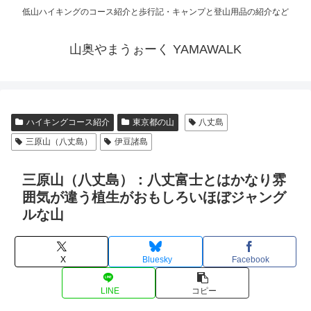
低山ハイキングのコース紹介と歩行記・キャンプと登山用品の紹介など
山奥やまうぉーく YAMAWALK
ハイキングコース紹介
東京都の山
八丈島
三原山（八丈島）
伊豆諸島
三原山（八丈島）：八丈富士とはかなり雰
囲気が違う植生がおもしろいほぼジャング
ルな山
X
Bluesky
Facebook
LINE
コピー