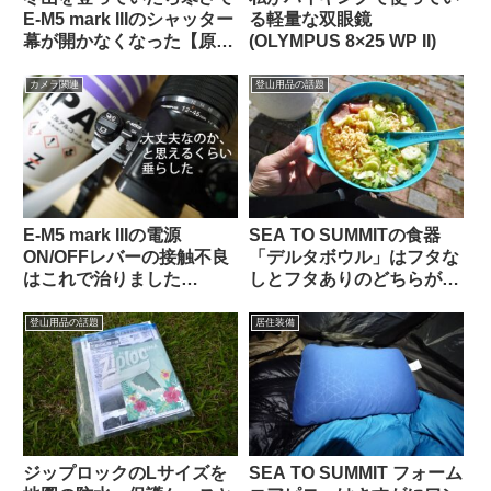
る軽量な双眼鏡
E-M5 mark IIIのシャッター
(OLYMPUS 8×25 WP II)
幕が開かなくなった【原因
と対策】
カメラ関連
登山用品の話題
E-M5 mark IIIの電源
SEA TO SUMMITの食器
ON/OFFレバーの接触不良
「デルタボウル」はフタな
はこれで治りました
しとフタありのどちらが良
【OLYMPUS E-M5 mk3
い？ 買う前に知っておき
/OM-SYSTEM OM-5】
たい特徴と使用例【チキン
登山用品の話題
居住装備
ラーメン・弁当箱】
ジップロックのLサイズを
SEA TO SUMMIT フォーム