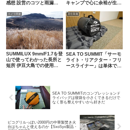
感想 設営のコツと雨漏り
キャンプで心に余裕が生ま
した話【短所はあるけど良
れた
いテント】
カメラ関連
居住装備
SUMMILUX 9mm/F1.7を登
SEA TO SUMMIT「サーモ
山で使ってわかった長所と
ライト・リアクター・フリ
短所 伊豆大島での使用例
ースライナー」は単体でも
と感想
寝袋へのアドオンとしても
使える便利な一枚
SEA TO SUMMITのコンプレッションド
ライバッグは寝袋を小さくできるだけで
なく形も整えやすいから好きだ
ピコグリルっぽい2000円の中華製焚き火
台はちゃんと使えるのか【SxoSyo製品・