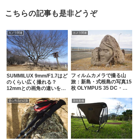
こちらの記事も是非どうぞ
カメラ関連
カメラ関連
フィルムカメラで撮る山
SUMMILUX 9mm/F1.7はど
旅：新島・式根島の写真15
のくらい広く撮れる？
枚 OLYMPUS 35 DC・
12mmとの画角の違いを山
1300万画素スキャン・
で試してみた
2024年12月撮影
登山用品の話題
居住装備