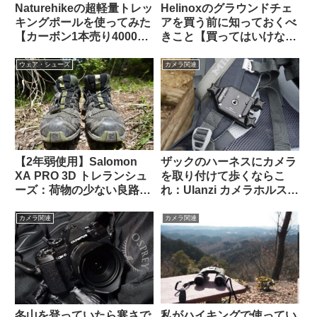
Naturehikeの超軽量トレッ
Helinoxのグラウンドチェ
キングポールを使ってみた
アを買う前に知っておくべ
【カーボン1本売り4000
きこと【買ってはいけない
円・171gで高コスパ？】
人もいる】
ウェア・シューズ
カメラ関連
【2年弱使用】Salomon
ザックのハーネスにカメラ
XA PRO 3D トレランシュ
を取り付けて歩くならこ
ーズ：荷物の少ない良路ハ
れ：Ulanzi カメラホルスタ
イキングなら軽快さが際立
ーの使用感
つ
カメラ関連
カメラ関連
私がハイキングで使ってい
冬山を登っていたら寒さで