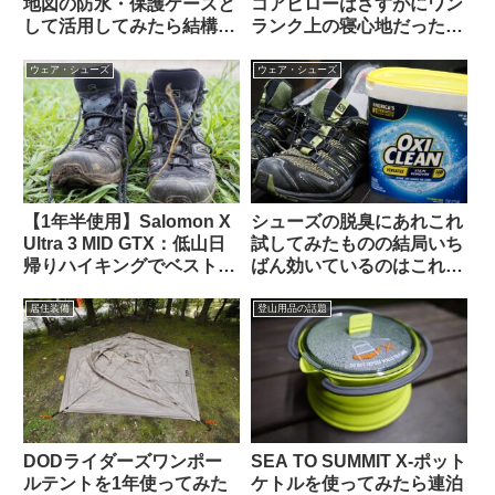
地図の防水・保護ケースと
コアピローはさすがにワン
して活用してみたら結構い
ランク上の寝心地だった
い感じにフィットした
【悩んだ末に選んだサイズ
は…】
ウェア・シューズ
ウェア・シューズ
【1年半使用】Salomon X
シューズの脱臭にあれこれ
Ultra 3 MID GTX：低山日
試してみたものの結局いち
帰りハイキングでベスト・
ばん効いているのはこれ
高コスパで入門者にもおす
【オキシクリーン】
すめ
居住装備
登山用品の話題
DODライダーズワンポー
SEA TO SUMMIT X-ポット
ルテントを1年使ってみた
ケトルを使ってみたら連泊